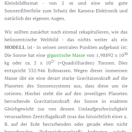
Kleinbildformat - von 2 m und eine sehr gute
Sonnenfilterfolie zum Schutz der Kamera-Elektronik und
natürlich der eigenen Augen.
Wir sollten zunächst noch einmal rekapitulieren, wie das
heliozentrische Weltbild - das nichts weiter als ein
ist - in seinen zentralen Punkten aufgebaut ist:
MODELL
30
Die Sonne hat eine
gigantische Masse
von 1,98892 x 10
27
kg oder ca. 2 x 10
(=Quadrilliarden) Tonnen. Dies
entspricht 332.946 Erdmassen. Wegen dieser immensen
Masse übt sie eine derart starke Gravitaionskraft auf die
Planeten des Sonnensystems aus, dass diese um sie
rotieren. Hierbei steht die auf den jeweiligen Planeten
herrschende Gravitationskraft der Sonne in exaktem
Gleichgewicht zur von dessen Umlaufgeschwindigkeit
verursachten Zentrifugalkraft (was das hinsichtlich einer z.
B. auf der Erde herrschenden oder gerade eben nicht
herrschenden "Erdanziehungskraft" bedeuten würde,