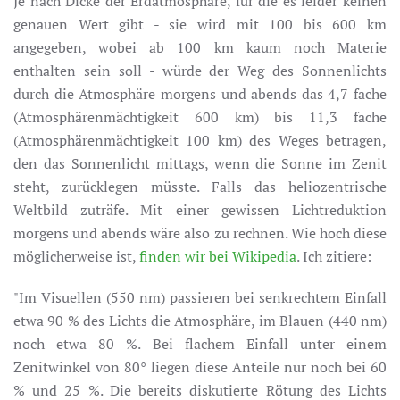
Je nach Dicke der Erdatmosphäre, für die es leider keinen
genauen Wert gibt - sie wird mit 100 bis 600 km
angegeben, wobei ab 100 km kaum noch Materie
enthalten sein soll - würde der Weg des Sonnenlichts
durch die Atmosphäre morgens und abends das 4,7 fache
(Atmosphärenmächtigkeit 600 km) bis 11,3 fache
(Atmosphärenmächtigkeit 100 km) des Weges betragen,
den das Sonnenlicht mittags, wenn die Sonne im Zenit
steht, zurücklegen müsste. Falls das heliozentrische
Weltbild zuträfe. Mit einer gewissen Lichtreduktion
morgens und abends wäre also zu rechnen. Wie hoch diese
möglicherweise ist,
finden wir bei Wikipedia
. Ich zitiere:
"Im Visuellen (550 nm) passieren bei senkrechtem Einfall
etwa 90 % des Lichts die Atmosphäre, im Blauen (440 nm)
noch etwa 80 %. Bei flachem Einfall unter einem
Zenitwinkel von 80° liegen diese Anteile nur noch bei 60
% und 25 %. Die bereits diskutierte Rötung des Lichts