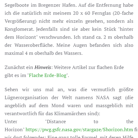
Segelboote im Bregenzer Hafen. Auf die Entfernung habe
ich die natürlich mit meinem 20 x 60 Fernglas (20-fache
Vergrößerung) nicht mehr einzeln gesehen, sondern als
Konglomerat. Jedenfalls sind sie aber kein Stück "hinter
dem Horizont" verschwunden. Ich stand ca. 2 m oberhalb
der Wasseroberfläche. Meine Augen befanden sich also
maximal 4 m oberhalb des Wassers.
Zunächst ein
Hinweis
: Weitere Artikel zur flachen Erde
gibt es im "
Flache Erde-Blog
".
Sehen wir uns mal an, was die vermutlich größte
Lügnerorganisation der Welt namens NASA sagt (die
angeblich auf dem Mond waren und massgeblich mit
verantwortlich für das Klimamärchen sind):
Unter "Distance to the
Horizon"
https://pwg.gsfc.nasa.gov/stargaze/Shorizon.htm
f
wir dort folgendes: Eine ganz tolle Formel, mit deren Hilfe