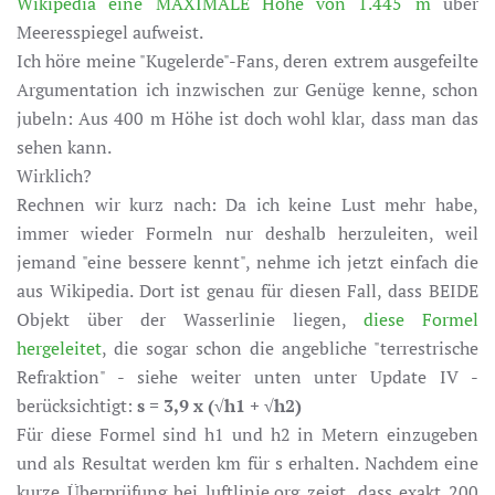
Wikipedia eine MAXIMALE Höhe von 1.445 m
über
Meeresspiegel aufweist.
Ich höre meine "Kugelerde"-Fans, deren extrem ausgefeilte
Argumentation ich inzwischen zur Genüge kenne, schon
jubeln: Aus 400 m Höhe ist doch wohl klar, dass man das
sehen kann.
Wirklich?
Rechnen wir kurz nach: Da ich keine Lust mehr habe,
immer wieder Formeln nur deshalb herzuleiten, weil
jemand "eine bessere kennt", nehme ich jetzt einfach die
aus Wikipedia. Dort ist genau für diesen Fall, dass BEIDE
Objekt über der Wasserlinie liegen,
diese Formel
hergeleitet
, die sogar schon die angebliche "terrestrische
Refraktion" - siehe weiter unten unter Update IV -
berücksichtigt:
s = 3,9 x (√h1 + √h2)
Für diese Formel sind h1 und h2 in Metern einzugeben
und als Resultat werden km für s erhalten. Nachdem eine
kurze Überprüfung bei luftlinie.org zeigt, dass exakt 200