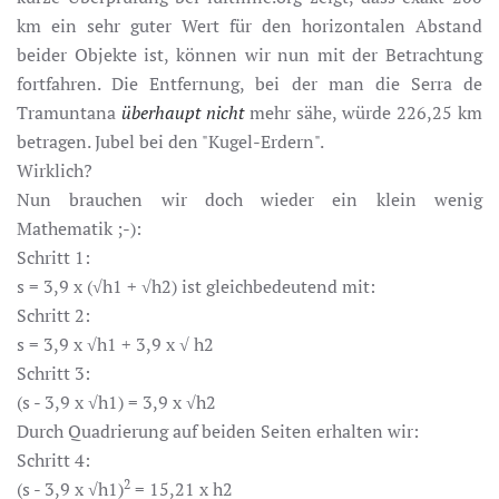
km ein sehr guter Wert für den horizontalen Abstand
beider Objekte ist, können wir nun mit der Betrachtung
fortfahren. Die Entfernung, bei der man die Serra de
Tramuntana
überhaupt nicht
mehr sähe, würde 226,25 km
betragen. Jubel bei den "Kugel-Erdern".
Wirklich?
Nun brauchen wir doch wieder ein klein wenig
Mathematik ;-):
Schritt 1:
s = 3,9 x (√h1 + √h2) ist gleichbedeutend mit:
Schritt 2:
s = 3,9 x √h1 + 3,9 x √ h2
Schritt 3:
(s - 3,9 x √h1) = 3,9 x √h2
Durch Quadrierung auf beiden Seiten erhalten wir:
Schritt 4:
2
(s - 3,9 x √h1)
= 15,21 x h2