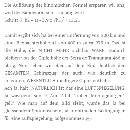
Die Auflösung der binomischen Formel ersparen wir uns,
weil der Bandwurm sonst zu lang wird...
2
Schritt 5: h2 =
(s - 3,9 x √h1)
/ 15,21
Damit ergibt sich h2 bei einer Entfernung von 200 km und
einer Beobachterhöhe h1 von 400 m zu ca. 979 m. Das ist
die Höhe, die NICHT MEHR sichtbar WÄRE. Dadurch
bleiben von der Gipfelhöhe der Serra de Tramunata 466 m
übrig. Nun sehen wir aber auf dem Bild deutlich den
GESAMTEN Gebirgszug, der auch, wie deutlich zu
erkennen, WESENTLICH niedrigere Gipfel enthält.
Ach ja, halt! NATÜRLICH ist das eine LUFTSPIEGELUNG.
Ja, was denn sonst? Am, Zitat, "frühen Montagmorgen",
gell? Wie man auf dem Bild sieht, wurde das ja bei
gleissendem Sonnenschein, also optimalen Bedingungen
für eine Luftspiegelung, aufgenommen ;-).