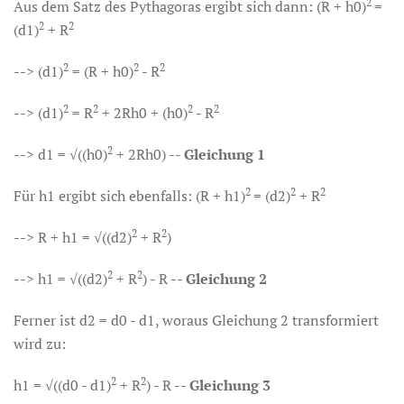
2
Aus dem Satz des Pythagoras ergibt sich dann: (R + h0)
=
2
2
(d1)
+ R
2
2
2
--> (d1)
= (R + h0)
- R
2
2
2
2
-->
(d1)
=
R
+ 2Rh0 + (h0)
-
R
2
--> d1 =
√
((h0)
+ 2Rh0) --
Gleichung 1
2
2
2
Für h1 ergibt sich ebenfalls:
(R + h1)
= (d2)
+ R
2
2
--> R + h1 =
√
((d2)
+ R
)
2
2
--> h1 =
√
((d2)
+ R
)
- R --
Gleichung 2
Ferner ist d2 = d0 - d1, woraus Gleichung 2 transformiert
wird zu:
2
2
h1 =
√
((
d0 - d1
)
+ R
)
- R
--
Gleichung 3